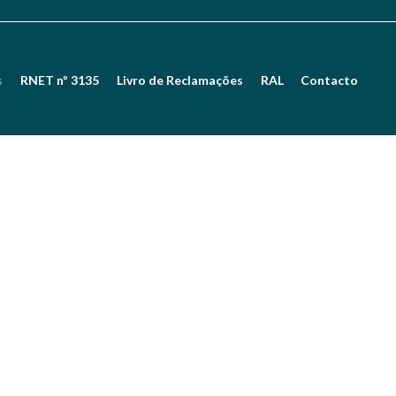
s
RNET nº 3135
Livro de Reclamações
RAL
Contacto