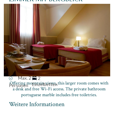
Max. 2
2
Offering mountain views, this larger room comes with
Einzelbetten
Personen
a desk and free Wi-Fi access. The private bathroom
portuguese marble includes free toiletries.
Weitere Informationen