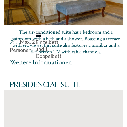
The air-conditioned suite has 1 bedroom and 1
1
bathroom with a bath and a shower. Boasting a terrace
Max. 2
Einzelbett
with sea views, this suite also features a minibar and a
und 1
Personen
flat-screen TV with cable channels.
Doppelbett
Weitere Informationen
PRESIDENCIAL SUITE