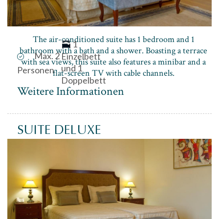
The air-conditioned suite has 1 bedroom and 1
1
bathroom with a bath and a shower. Boasting a terrace
Max. 2
Einzelbett
with sea views, this suite also features a minibar and a
und 1
Personen
flat-screen TV with cable channels.
Doppelbett
Weitere Informationen
SUITE DELUXE