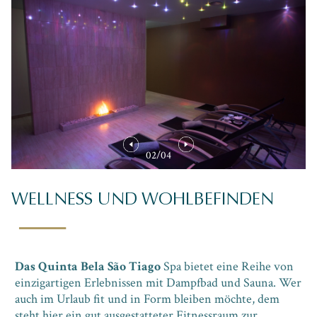
02/04
03/04
04/04
02/04
03/04
04/04
02/04
03/04
04/04
01/04
01/04
01/04
WELLNESS UND WOHLBEFINDEN
Das Quinta Bela São Tiago
Spa bietet eine Reihe von
einzigartigen Erlebnissen mit Dampfbad und Sauna. Wer
auch im Urlaub fit und in Form bleiben möchte, dem
steht hier ein gut ausgestatteter Fitnessraum zur