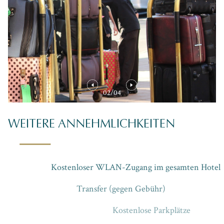
02/04
03/04
04/04
02/04
03/04
04/04
02/04
03/04
04/04
01/04
01/04
01/04
WEITERE ANNEHMLICHKEITEN
Kostenloser WLAN-Zugang im gesamten Hotel
Transfer (gegen Gebühr)
Kostenlose Parkplätze