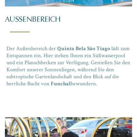
02/04
03/04
04/04
02/04
03/04
04/04
02/04
03/04
04/04
01/04
01/04
01/04
AUSSENBEREICH
Der Außenbereich der
Quinta Bela São Tiago
lädt zum
Entspannen ein. Hier stehen Ihnen ein Süßwasserpool
und ein Planschbecken zur Verfügung. Genießen Sie den
Komfort unserer Sonnenliegen, während Sie den
subtropische Gartenlandschaft und den Blick auf die
herrliche Bucht von
Funchal
bewundern.